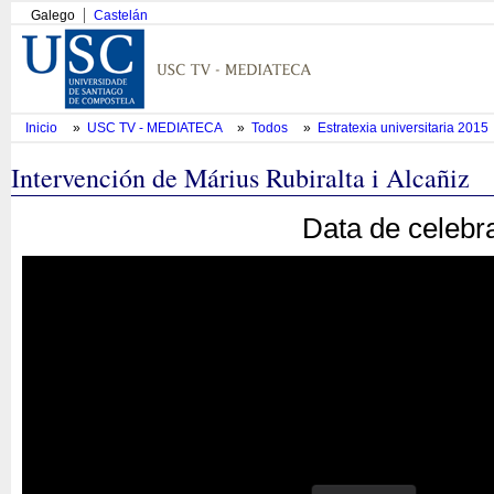
Galego
Castelán
Inicio
»
USC TV - MEDIATECA
»
Todos
»
Estratexia universitaria 2015
Intervención de Márius Rubiralta i Alcañiz
Data de celebr