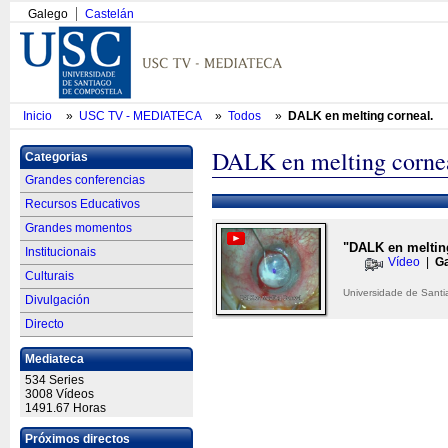
Galego
Castelán
Inicio
»
USC TV - MEDIATECA
»
Todos
»
DALK en melting corneal.
DALK en melting corne
Categorias
Grandes conferencias
Recursos Educativos
Grandes momentos
"DALK en melting
Institucionais
Vídeo
|
Ga
Culturais
Universidade de Sant
Divulgación
Directo
Mediateca
534 Series
3008 Vídeos
1491.67 Horas
Próximos directos