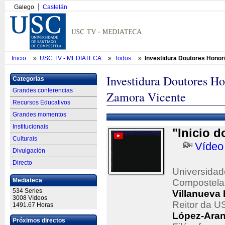
Galego
Castelán
Inicio
»
USC TV - MEDIATECA
»
Todos
»
Investidura Doutores Honori
Investidura Doutores Ho
Categorias
Grandes conferencias
Zamora Vicente
Recursos Educativos
Grandes momentos
Institucionais
"Inicio d
Culturais
Vídeo
Divulgación
Directo
Universidad
Mediateca
Compostela
534 Series
Villanueva 
3008 Vídeos
Reitor da U
1491.67 Horas
López-Aran
Próximos directos