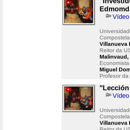
"Investi
Edmomd 
Vídeo
Universidad
Compostela
Villanueva 
Reitor da U
Malinvaud
Economista
Miguel Dom
Profesor da
"Lección
Vídeo
Universidad
Compostela
Villanueva 
Reitor da U