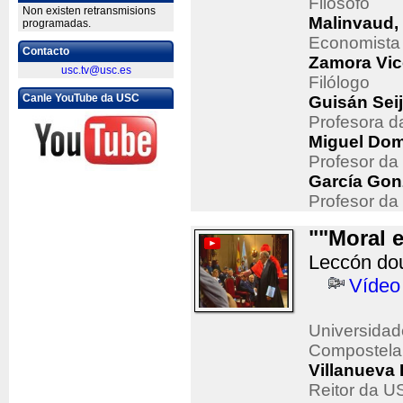
Filósofo
Non existen retransmisions
Malinvaud
programadas.
Economista
Contacto
Zamora Vic
usc.tv@usc.es
Filólogo
Canle YouTube da USC
Guisán Sei
Profesora da
Miguel Dom
Profesor da
García Gon
Profesor da 
""Moral 
Leccón dou
Vídeo
Universidad
Compostela
Villanueva 
Reitor da U