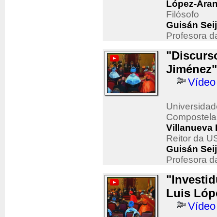
López-Aran
Filósofo
Guisán Sei
Profesora da
"Discurs
Jiménez"
Vídeo
Universidad
Compostela
Villanueva 
Reitor da U
Guisán Sei
Profesora da
"Investi
Luis Lóp
Vídeo