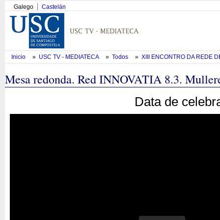
Galego
Castelán
Inicio
»
USC TV - MEDIATECA
»
Todos
»
XIII ENCONTRO DA REDE DE 
Mesa redonda. Red INNOVATIA 8.3. Mulleres
Data de celebr