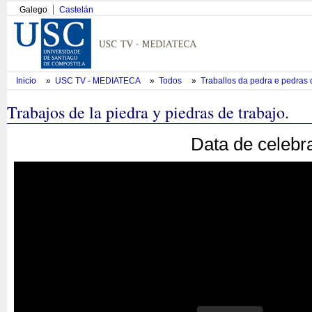
Galego
Castelán
Inicio
»
USC TV - MEDIATECA
»
Todos
»
Traballos da pedra e pedras d
Trabajos de la piedra y piedras de trabajo.
Data de celebr