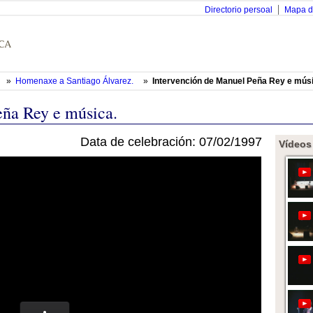
Directorio persoal
Mapa d
»
Homenaxe a Santiago Álvarez.
»
Intervención de Manuel Peña Rey e músi
eña Rey e música.
Data de celebración: 07/02/1997
Vídeos