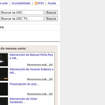
o web
Accesibilidade
RSS
Axuda
ca.
 da mesma serie:
Intervención de Manuel Peña Rey
e m&...
Movementos pol&...
[+]
Intervención de Xerardo Estévez e
m&...
Movementos pol&...
[+]
Presentación do acto....
Movementos pol&...
[+]
Intervención de Victor
Santidrián....