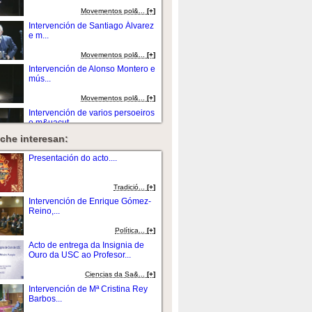
Movementos pol&...
[+]
Intervención de Santiago Álvarez
e m...
Movementos pol&...
[+]
Intervención de Alonso Montero e
mús...
Movementos pol&...
[+]
Intervención de varios persoeiros
e m&uacut...
che interesan:
Movementos pol&...
[+]
Presentación do acto....
Tradició...
[+]
Intervención de Enrique Gómez-
Reino,...
Política...
[+]
Acto de entrega da Insignia de
Ouro da USC ao Profesor...
Ciencias da Sa&...
[+]
Intervención de Mª Cristina Rey
Barbos...