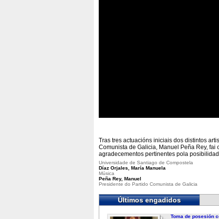
Tras tres actuacións iniciais dos distintos a
Comunista de Galicia, Manuel Peña Rey, fai o 
agradecementos pertinentes pola posibilidade
Universidade de Santiago de Compostela
Díaz Orjales, María Manuela
Música
Peña Rey, Manuel
Presidente do Partido Comunista de Galicia
Últimos engadidos
Toma de posesión c