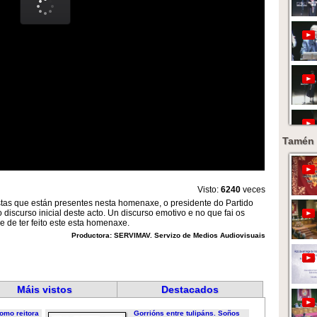
Tamén 
Visto:
6240
veces
rtistas que están presentes nesta homenaxe, o presidente do Partido
discurso inicial deste acto. Un discurso emotivo e no que fai os
 de ter feito este esta homenaxe.
Productora: SERVIMAV. Servizo de Medios Audiovisuais
Máis vistos
Destacados
omo reitora
Gorrións entre tulipáns. Soños