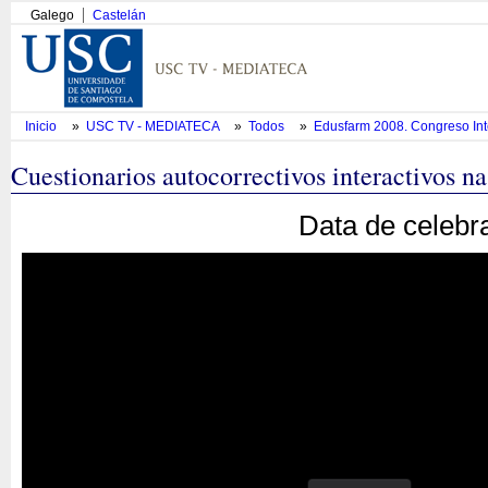
Galego
Castelán
Inicio
»
USC TV - MEDIATECA
»
Todos
»
Edusfarm 2008. Congreso Inte
Cuestionarios autocorrectivos interactivos n
Data de celebr