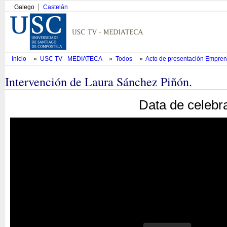
Galego
Castelán
Inicio
»
USC TV - MEDIATECA
»
Todos
»
Acto de presentación Empren
Intervención de Laura Sánchez Piñón.
Data de celebr