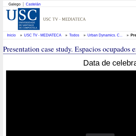
Galego
Castelán
Inicio
»
USC TV - MEDIATECA
»
Todos
»
Urban Dynamics. C...
»
Pre
Presentation case study. Espacios ocupados 
Data de celebr