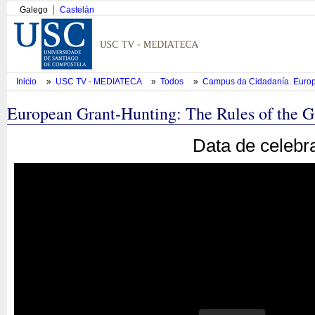
Galego
Castelán
Inicio
»
USC TV - MEDIATECA
»
Todos
»
Campus da Cidadanía. Europe
European Grant-Hunting: The Rules of the 
Data de celebr