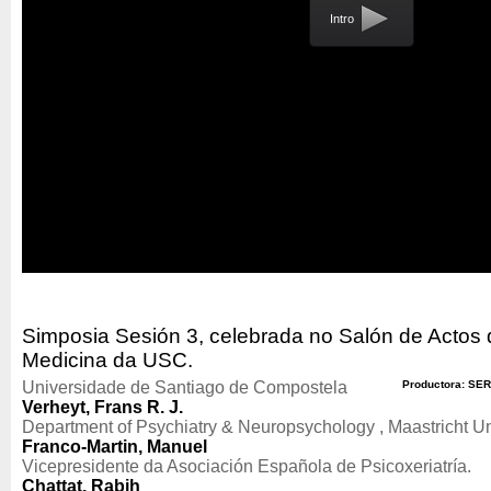
Intro
Simposia Sesión 3, celebrada no Salón de Actos 
Medicina da USC.
Universidade de Santiago de Compostela
Productora: SER
Verheyt, Frans R. J.
Department of Psychiatry & Neuropsychology , Maastricht Un
Franco-Martin, Manuel
Vicepresidente da Asociación Española de Psicoxeriatría.
Chattat, Rabih