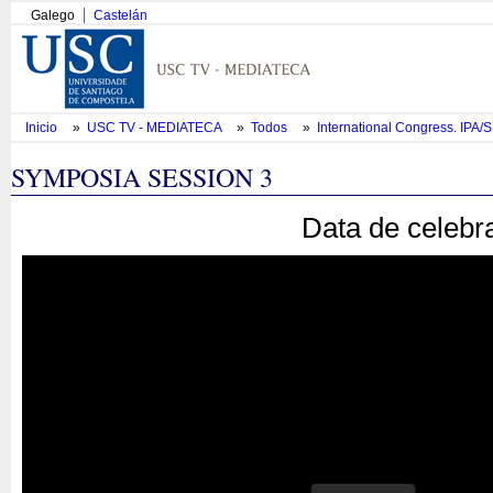
Galego
Castelán
Inicio
»
USC TV - MEDIATECA
»
Todos
»
International Congress. IPA
SYMPOSIA SESSION 3
Data de celebr