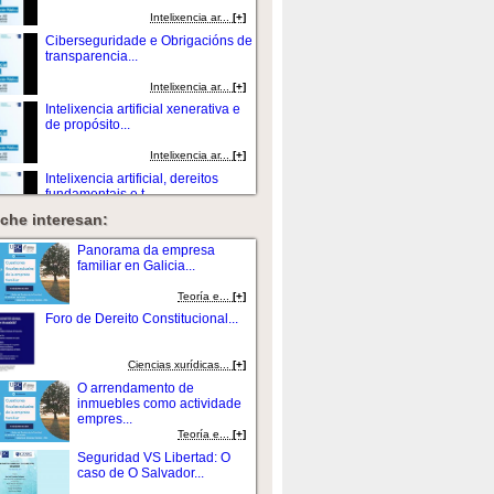
Intelixencia ar...
[+]
Ciberseguridade e Obrigacións de
transparencia...
Intelixencia ar...
[+]
Intelixencia artificial xenerativa e
de propósito...
Intelixencia ar...
[+]
Intelixencia artificial, dereitos
fundamentais e t...
che interesan:
Intelixencia ar...
[+]
Neuroderechos, neurotecnoloxías
Panorama da empresa
e cibersegu...
familiar en Galicia...
Intelixencia ar...
[+]
Teoría e...
[+]
Dereitos das persoas ante o uso
Foro de Dereito Constitucional...
da IA pola administración...
Intelixencia ar...
[+]
Ciencias xurí­dicas...
[+]
Escollos, desafíos e
O arrendamento de
oportunidades da IA nos...
inmuebles como actividade
empres...
Intelixencia ar...
[+]
Teoría e...
[+]
Gobernanza dixital integral: o
Seguridad VS Libertad: O
sector público...
caso de O Salvador...