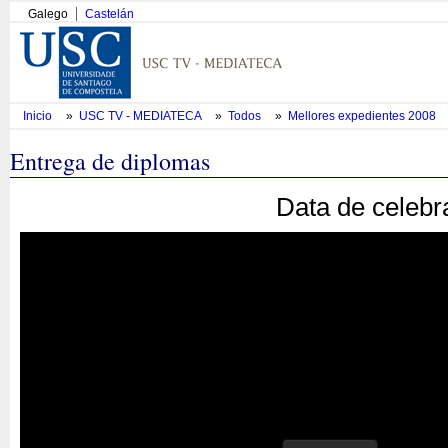
Galego
Castelán
Inicio
»
USC TV - MEDIATECA
»
Todos
»
Mellores expedientes 2008
Entrega de diplomas
Data de celebr