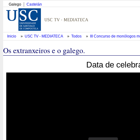
Galego
Castelán
Inicio
»
USC TV - MEDIATECA
»
Todos
»
III Concurso de monólogos 
Os extranxeiros e o galego.
Data de celebr