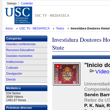
Galego
Castelán
Inicio
»
USC TV - MEDIATECA
»
Todos
»
Investidura Doutores Honori
Investidura Doutores Ho
Categorias
Grandes conferencias
Stute
Recursos Educativos
Grandes momentos
Institucionais
"Inicio d
Culturais
Vídeo
Divulgación
Directo
Universidad
Mediateca
Compostela
534 Series
Senén Barr
3008 Vídeos
Reitor da 
1491.67 Horas
P. K. Nair
Próximos directos