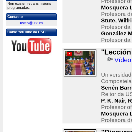
Professor of
Non existen retransmisions
Mosquera L
programadas.
Profesora d
Contacto
Stute, Wilfr
usc.tv@usc.es
Profesor da
Canle YouTube da USC
González M
Profesor da
"Lección
Vídeo
Universidad
Compostela
Senén Barr
Reitor da 
P. K. Nair
Professor of
Mosquera L
Profesora d