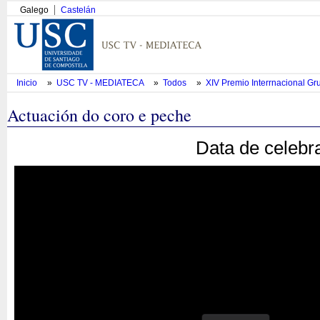
Galego
Castelán
Inicio
»
USC TV - MEDIATECA
»
Todos
»
XIV Premio Interrnacional Gr
Actuación do coro e peche
Data de celebr