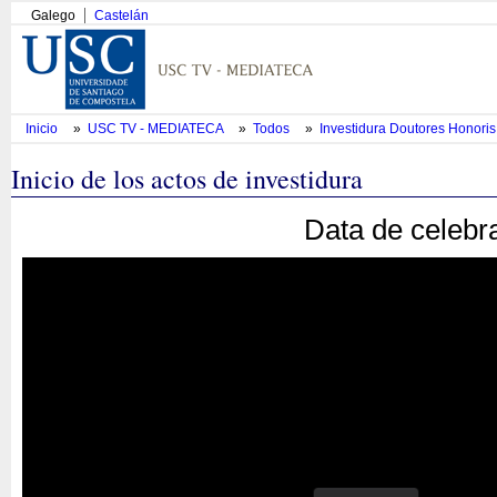
Galego
Castelán
Inicio
»
USC TV - MEDIATECA
»
Todos
»
Investidura Doutores Honori
Inicio de los actos de investidura
Data de celebr