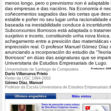
menos longo, pero o previnismo non é adaptabl
das empresas e das nacións. Na Economía é nece
coñecementos sagrados das leis certas que des
estable e poñer no seu lugar unha racionalidade
baseada na inestabilidade conduce á incertidumb
Subconxuntos Borrosos está adaptada o tratamen
suxjetivo e incerto, constituindo unha nova lóxica
achegamento entre a presición das matemáticas cl
imprecisión real. O profesor Manuel Gómez Díaz 
anunciando a incorporación do estudio da "Teor
Borrosos" en dúas das asignaturas que se impar
Universitaria de Estudios Empresariais de Lugo.
Universidade de Santiago de Compostela
Productora: SER
Darío Villanueva Prieto
Reitor da USC 1994-2002
Gómez Díaz, Manuel
Profesor da Escola Universitaria de Estudios Empresariais 
Últimos engadidos
Máis vistos
Toma de posesión como reitora
de Dna.Rosa Crujeiras Casais...
Toma de posesión como...