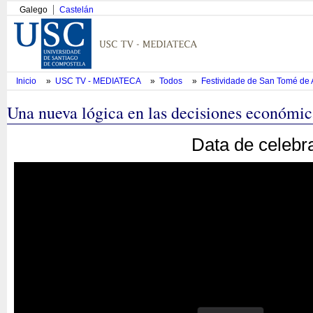
Galego
Castelán
Inicio
»
USC TV - MEDIATECA
»
Todos
»
Festividade de San Tomé de
Una nueva lógica en las decisiones económic
Data de celebr