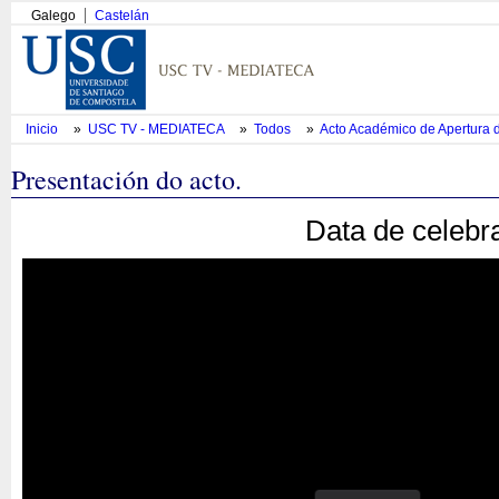
Galego
Castelán
Inicio
»
USC TV - MEDIATECA
»
Todos
»
Acto Académico de Apertura 
Presentación do acto.
Data de celebr