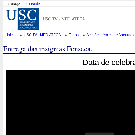
Galego
Castelán
Inicio
»
USC TV - MEDIATECA
»
Todos
»
Acto Académico de Apertura 
Entrega das insignias Fonseca.
Data de celebr