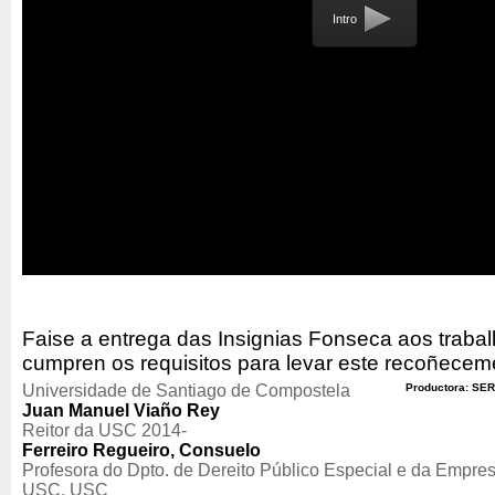
Intro
Faise a entrega das Insignias Fonseca aos traba
cumpren os requisitos para levar este recoñecem
Universidade de Santiago de Compostela
Productora: SER
Juan Manuel Viaño Rey
Reitor da USC 2014-
Ferreiro Regueiro, Consuelo
Profesora do Dpto. de Dereito Público Especial e da Empres
USC, USC