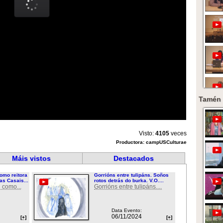
Tamén 
Visto:
4105
veces
Productora: campUSCulturae
Máis vistos
Destacados
omo reitora
Gorrións entre tulipáns. Soños
as Casais...
rotos detrás do burka. V.O....
 como...
Gorrións entre tulipáns....
Data Evento:
06/11/2024
[+]
[+]