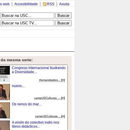
o web
Accesibilidade
RSS
Axuda
 da mesma serie:
Congreso internacional Ilustrando
a Diversidade...
Humanidades...
[+]
nuevo...
campUSCulturae ...
[+]
Os nenos do mar...
campUSCulturae...
[+]
A viisón do colectivo indio nos
libros didácticos...