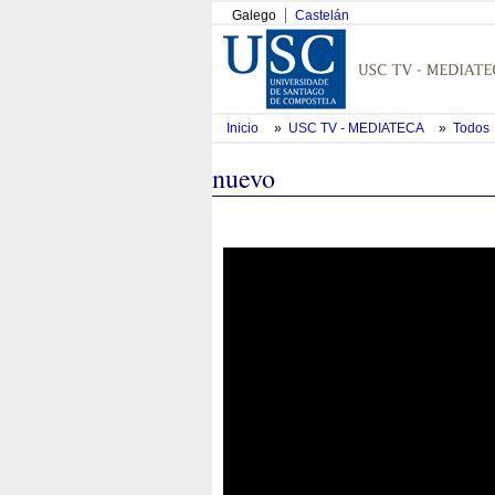
Galego
Castelán
Inicio
»
USC TV - MEDIATECA
»
Todos
nuevo