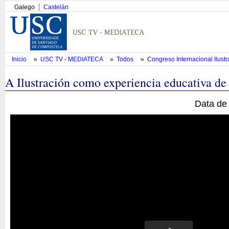
Galego
Castelán
Inicio
»
USC TV - MEDIATECA
»
Todos
»
Congreso Internacional Ilust
A Ilustración como experiencia educativa de
Data de