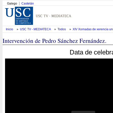
Galego
Castelán
Inicio
»
USC TV - MEDIATECA
»
Todos
»
XIV Xornadas de xerencia uni
Intervención de Pedro Sánchez Fernández.
Data de celebr