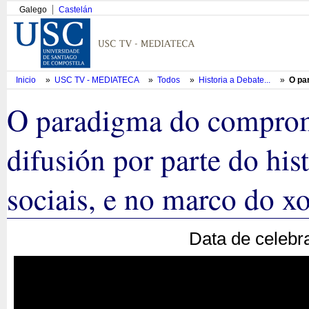
Galego
Castelán
Inicio
»
USC TV - MEDIATECA
»
Todos
»
Historia a Debate...
»
O par
O paradigma do compromi
difusión por parte do hist
sociais, e no marco do x
Data de celebr