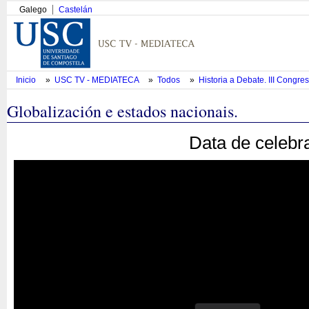
Galego
Castelán
Inicio
»
USC TV - MEDIATECA
»
Todos
»
Historia a Debate. III Congre
Globalización e estados nacionais.
Data de celebr