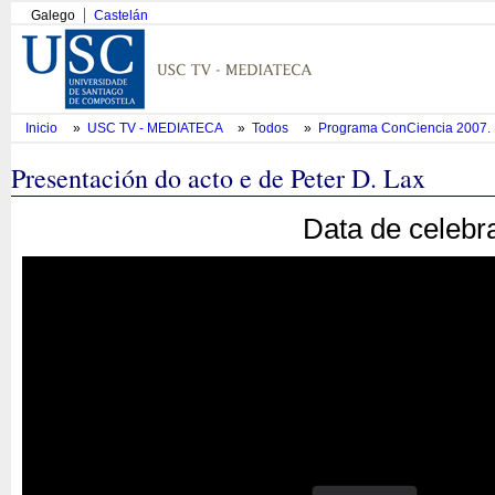
Galego
Castelán
Inicio
»
USC TV - MEDIATECA
»
Todos
»
Programa ConCiencia 2007. 
Presentación do acto e de Peter D. Lax
Data de celebr