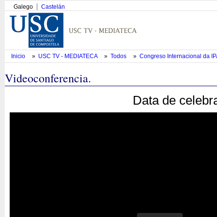
Galego
Castelán
Inicio
»
USC TV - MEDIATECA
»
Todos
»
Congreso Internacional da I
Videoconferencia.
Data de celebr