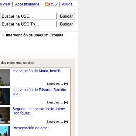
o web
Accesibilidade
RSS
Axuda
»
Intervención de Joaquim Gromita.
 da mesma serie:
Intervención de María José Bu...
Neuroloxí...
[+]
Intervención de Elisardo Becoña
Igle...
Neuroloxí...
[+]
Segunda intervención de Jaime
Rodríguez...
Neuroloxí...
[+]
Presentación do acto....