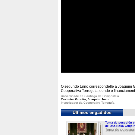
O segundo turno correspóndelle a Joaquim Gr
Cooperativa Torreguía, dende o financiament
Universidade de Santiago de Compostela
Casimiro Gronita, Joaquím Joao
Investigador da Cooperativa Torreguía
Últimos engadidos
Toma de posesión c
de Dna.Rosa Crujeir
Toma de posesión