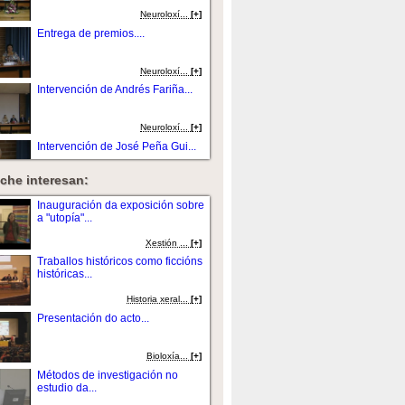
Neuroloxí...
[+]
Entrega de premios....
Neuroloxí...
[+]
Intervención de Andrés Fariña...
Neuroloxí...
[+]
Intervención de José Peña Gui...
che interesan:
Neuroloxí...
[+]
Intervención de Jaime Rodríguez
Inauguración da exposición sobre
Sacr...
a "utopía"...
Neuroloxí...
[+]
Xestión ...
[+]
Intervención de Socorro
Traballos históricos como ficcións
Rodríguez Ho...
históricas...
Neuroloxí...
[+]
Historia xeral...
[+]
Intervención de Adriana
Presentación do acto...
Sanpaio....
Neuroloxí...
[+]
Bioloxí­a...
[+]
Intervención de María Dolores
Métodos de investigación no
Domínguez...
estudio da...