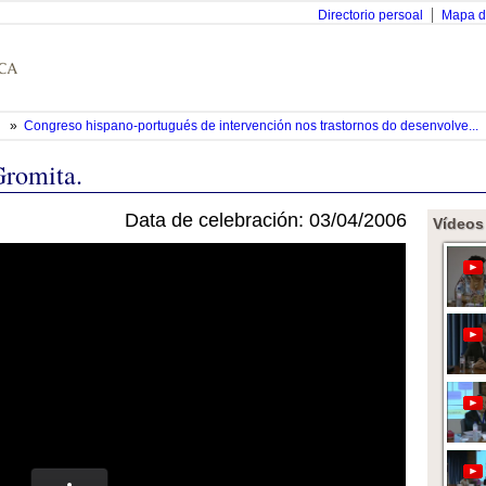
Directorio persoal
Mapa d
»
Congreso hispano-portugués de intervención nos trastornos do desenvolve...
Gromita.
Data de celebración: 03/04/2006
Vídeos