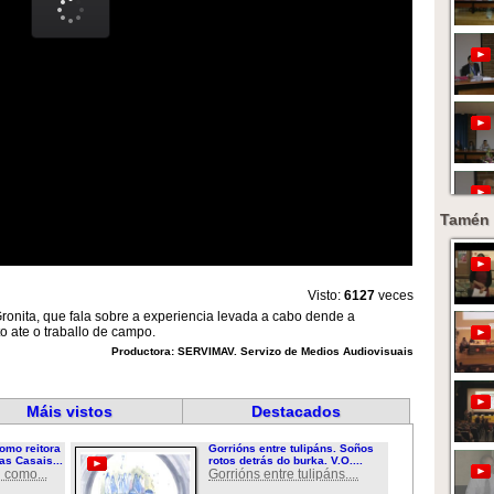
Tamén 
Visto:
6127
veces
onita, que fala sobre a experiencia levada a cabo dende a
o ate o traballo de campo.
Productora: SERVIMAV. Servizo de Medios Audiovisuais
Máis vistos
Destacados
omo reitora
Gorrións entre tulipáns. Soños
as Casais...
rotos detrás do burka. V.O....
 como...
Gorrións entre tulipáns....