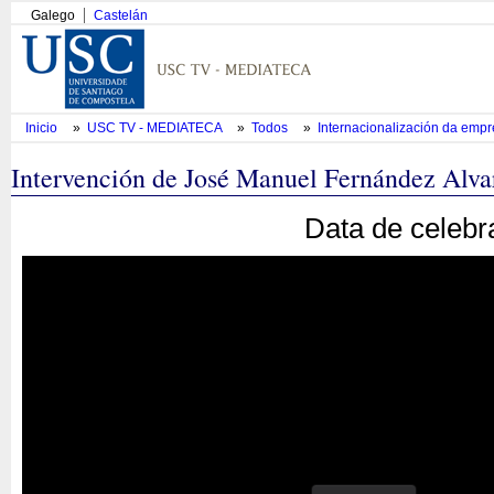
Galego
Castelán
Inicio
»
USC TV - MEDIATECA
»
Todos
»
Internacionalización da emp
Intervención de José Manuel Fernández Alva
Data de celebr