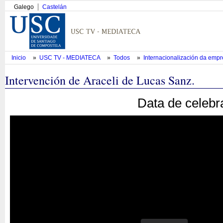
Galego
Castelán
Inicio
»
USC TV - MEDIATECA
»
Todos
»
Internacionalización da emp
Intervención de Araceli de Lucas Sanz.
Data de celebr