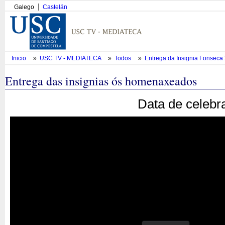
Galego
Castelán
Inicio
»
USC TV - MEDIATECA
»
Todos
»
Entrega da Insignia Fonsec
Entrega das insignias ós homenaxeados
Data de celebr