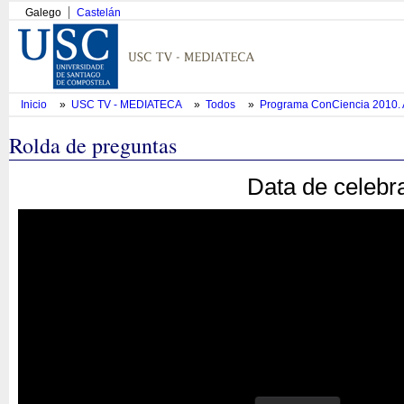
Galego
Castelán
Inicio
»
USC TV - MEDIATECA
»
Todos
»
Programa ConCiencia 2010.
Rolda de preguntas
Data de celebr