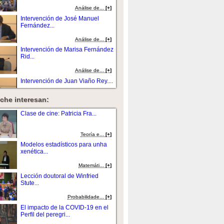
Análise de...
[+]
Intervención de José Manuel
Fernández...
Análise de...
[+]
Intervención de Marisa Fernández
Rid...
Análise de...
[+]
Intervención de Juan Viaño Rey....
che interesan:
Análise de...
[+]
Presentación da mesa redonda....
Clase de cine: Patricia Fra...
Análise de...
[+]
Teoría e...
[+]
Intervención de Juan Viaño Rey....
Modelos estadísticos para unha
xenética...
Análise de...
[+]
Matemáti...
[+]
Intervención de Dario Crespo....
Lección doutoral de Winfried
Stute...
Análise de...
[+]
Probabilidade...
[+]
Intervención de Pedro Merino
El impacto de la COVID-19 en el
Gómez....
Perfil del peregri...