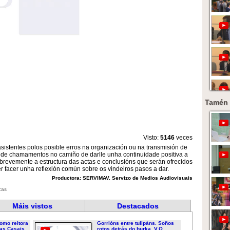
Tamén 
Visto:
5146
veces
stentes polos posible erros na organización ou na transmisión de
r de chamamentos no camiño de darlle unha continuidade positiva a
revemente a estructura das actas e conclusións que serán ofrecidos
r facer unha reflexión común sobre os vindeiros pasos a dar.
Productora: SERVIMAV. Servizo de Medios Audiovisuais
cas
Máis vistos
Destacados
omo reitora
Gorrións entre tulipáns. Soños
as Casais...
rotos detrás do burka. V.O....