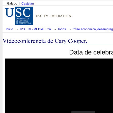
Galego
Castelán
Inicio
»
USC TV - MEDIATECA
»
Todos
»
Crise económica, desemprego,
Videoconferencia de Cary Cooper.
Data de celebr