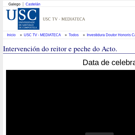
Galego
Castelán
Inicio
»
USC TV - MEDIATECA
»
Todos
»
Investidura Doutor Honoris 
Intervención do reitor e peche do Acto.
Data de celebr