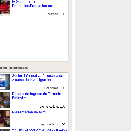
IV Xornada de
Promoción/Formación on...
Educació...
[+]
che interesan:
Sesión informativa Programa de
Axudas de Investigación...
Economía...
[+]
Dicurso de ingreso de Torrente
Ballester....
Lingua e litera...
[+]
Presentación do acto....
Lingua e litera...
[+]
T 1. FALAMOS CON... Olga Fontán