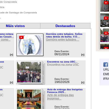
o de Compostela
icia
sidade de Santiago de Compostela
a
Máis vistos
Destacados
omo reitora
Gorrións entre tulipáns. Soños
as Casais...
rotos detrás do burka. V.O....
 como...
Gorrións entre tulipáns....
Data Evento:
06/11/2024
[+]
[+]
ovas
Encontros na zona USC...
Encontros na zona USC
USC
UR
EMB
IFR
Data Evento:
19/02/2026
[+]
[+]
ios
Acto de entrega das Insignias
Fonseca 2025...
USC
Acto de entrega das
Insignias...
Data Evento: