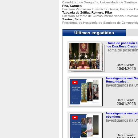
Catedrático de Xeografía, Universidade de Santiag
Pita, Carmen
Directora Promoción Turismo de Galicia, Xunta de Gal
Taboada de Zúñiga Romero, Pilar
Directora-Xerente de Cursos Internacionais, Univer
Santos, Sara
Presidenta de Hostelería de Santiago de Compostel
Últimos engadidos
Toma de posesión c
de Dna.Rosa Crujeir
Toma de posesión
Data Evento:
10/04/2026
Investigamos nas N
Humanidades...
Investigamos na 
Data Evento:
20/01/2026
Investigamos nos ra
cósmicos...
Investigamos na 
Data Evento: