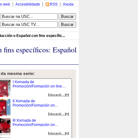
o web
Accesibilidade
RSS
Axuda
ucción o Español con fins específic...
fins específicos: Español
 da mesma serie:
I Xornada de
Promoción/Formación on line:...
Educació...
[+]
II Xornada de
Promoción/Formación on...
Educació...
[+]
III Xornada de
Promoción/Formación on...
Educació...
[+]