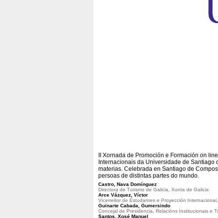
II Xornada de Promoción e Formación on lin
Internacionais da Universidade de Santiago 
materias. Celebrada en Santiago de Compost
persoas de distintas partes do mundo.
Castro, Nava Domínguez
Directora de Turismo de Galicia, Xunta de Galicia
Arce Vázquez, Víctor
Vicerreitor de Estudantes e Proyección Internaciona
Guinarte Cabada, Gumersindo
Concejal de Presidencia, Relacións Institucionais e
Santos, Xosé Manuel