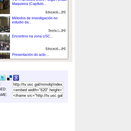
Maquieira (Capítulo...
Educació...
[+]
Métodos de investigación no
estudio da...
Teoría l...
[+]
Encontros na zona USC...
Educació...
[+]
Presentación do acto....
Lingua e litera...
[+]
Sesión 7C: Observatorio do
discurso. Debate...
L:
Educació...
[+]
ED:
Exposición: Un rastro de
AME:
furia e algas...
Humanidades...
[+]
Lección maxistral.de Cesare
Segre....
Lingua e litera...
[+]
Discurso de gabanza de Alfredo