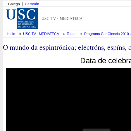
Galego
Castelán
Inicio
»
USC TV - MEDIATECA
»
Todos
»
Programa ConCiencia 2010. Al
O mundo da espintrónica; electróns, espíns, 
Data de celebr