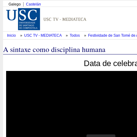
Galego
Castelán
Inicio
»
USC TV - MEDIATECA
»
Todos
»
Festividade de San Tomé de
A sintaxe como disciplina humana
Data de celebr