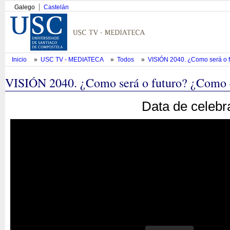
Galego
Castelán
Inicio
»
USC TV - MEDIATECA
»
Todos
»
VISIÓN 2040. ¿Como será o f
VISIÓN 2040. ¿Como será o futuro? ¿Como 
Data de celebr