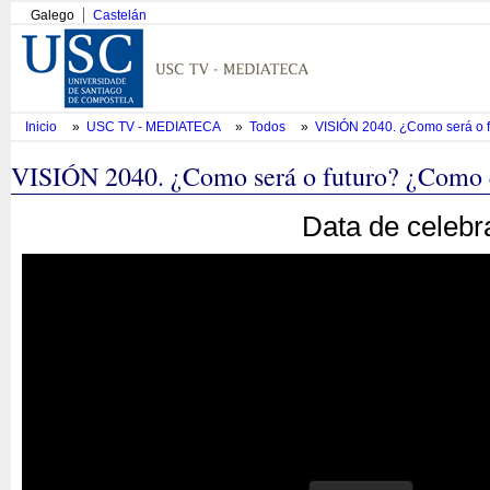
Galego
Castelán
Inicio
»
USC TV - MEDIATECA
»
Todos
»
VISIÓN 2040. ¿Como será o f
VISIÓN 2040. ¿Como será o futuro? ¿Como 
Data de celebr