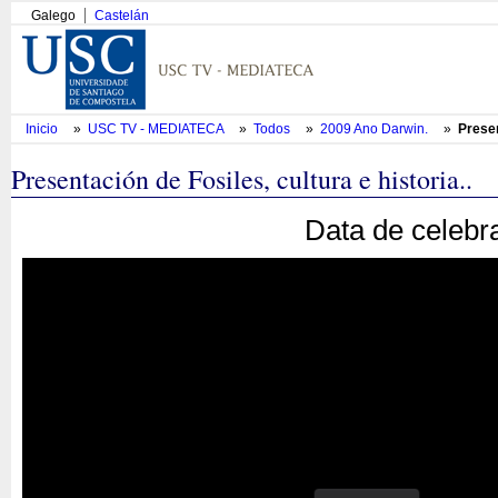
Galego
Castelán
Inicio
»
USC TV - MEDIATECA
»
Todos
»
2009 Ano Darwin.
»
Presen
Presentación de Fosiles, cultura e historia..
Data de celebr