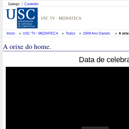
Galego
Castelán
Inicio
»
USC TV - MEDIATECA
»
Todos
»
2009 Ano Darwin.
»
A orix
A orixe do home.
Data de celebr