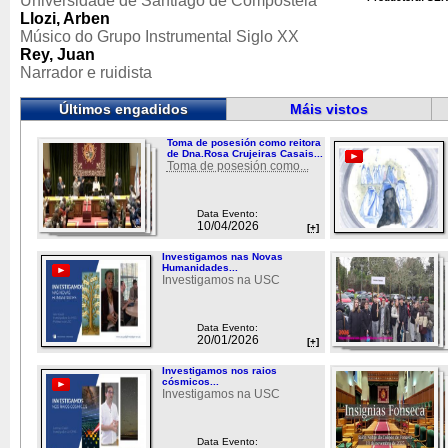
Universidade de Santiago de Compostela
Llozi, Arben
Músico do Grupo Instrumental Siglo XX
Rey, Juan
Narrador e ruidista
Últimos engadidos
Máis vistos
Toma de posesión como reitora
de Dna.Rosa Crujeiras Casais...
Toma de posesión como...
Data Evento:
10/04/2026
[+]
Investigamos nas Novas
Humanidades...
Investigamos na USC
Data Evento:
20/01/2026
[+]
Investigamos nos raios
cósmicos...
Investigamos na USC
Data Evento: