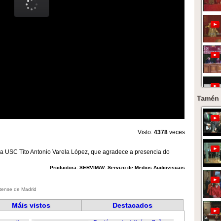
Tamén 
Visto:
4378
veces
da USC Tito Antonio Varela López, que agradece a presencia do
Productora: SERVIMAV. Servizo de Medios Audiovisuais
utense de Madrid
Máis vistos
Destacados