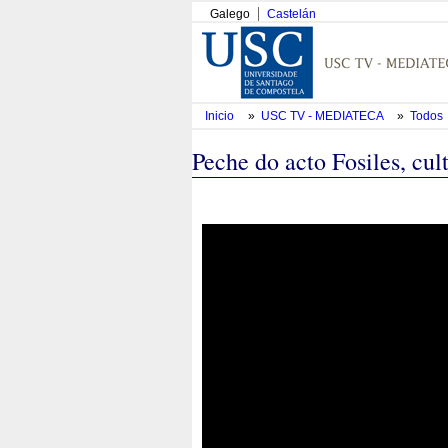
Galego
Castelán
Inicio
»
USC TV - MEDIATECA
»
Todos
Peche do acto Fosiles, cult