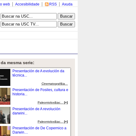
o web
Accesibilidade
RSS
Axuda
 da mesma serie:
Presentación de A evolución da
técnica...
Cinematograf&ia...
Presentación de Fosiles, cultura e
historia...
Paleontolox&iac...
[+]
Presentación de A revolución
darwini...
Paleontolox&iac...
[+]
Presentación de De Copernico a
Darwin....