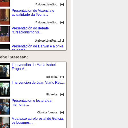
Paleontolox&iac...
[+]
Presentación de Vixencia e
actualidade da Teoría...
Paleontolox&iac...
[+]
Presentación do debate
"Creacionismo vs...
Paleontolox&iac...
[+]
Presentación de Darwin e a orixe
do home....
che interesan:
Paleontolox&iac...
[+]
Darwin, Haydn, Mendelssohn -
Intervención de María Isabel
Tres aniversarios....
Fraga V...
Biografí...
[+]
Bioloxí­a...
[+]
Intervención de Jose María Fraga
Intervencion de Juan Viaño Rey....
Ber...
Paleontolox&iac...
[+]
Bioloxí­a...
[+]
Intervención de Román Vilas
Presentación e lectura da
Peteiro....
memoria....
Paleontolox&iac...
[+]
Ciencia foresta...
[+]
Presentación de Fronteiras e
A paisaxe agroforestal de Galicia:
controversias da...
os bosques....