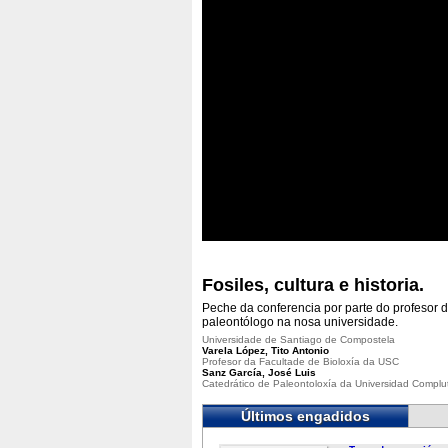
Fosiles, cultura e historia.
Peche da conferencia por parte do profesor 
paleontólogo na nosa universidade.
Universidade de Santiago de Compostela
Varela López, Tito Antonio
Profesor da Facultade de Bioloxía da USC
Sanz García, José Luis
Catedrático de Paleontoloxía da Universidad Compl
Últimos engadidos