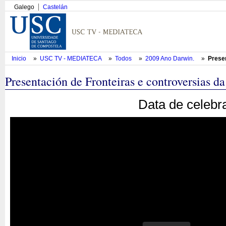
Galego
Castelán
Inicio
»
USC TV - MEDIATECA
»
Todos
»
2009 Ano Darwin.
»
Presen
Presentación de Fronteiras e controversias da 
Data de celebr