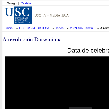
Galego
Castelán
Inicio
»
USC TV - MEDIATECA
»
Todos
»
2009 Ano Darwin.
»
A revo
A revolución Darwiniana.
Data de celebr