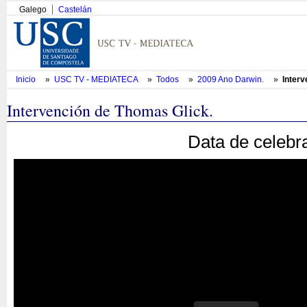
Galego
Castelán
Inicio
»
USC TV - MEDIATECA
»
Todos
»
2009 Ano Darwin.
»
Interv
Intervención de Thomas Glick.
Data de celebr