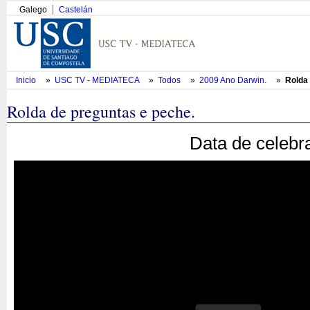
Galego
Castelán
Inicio
»
USC TV - MEDIATECA
»
Todos
»
2009 Ano Darwin.
»
Rolda 
Rolda de preguntas e peche.
Data de celebr